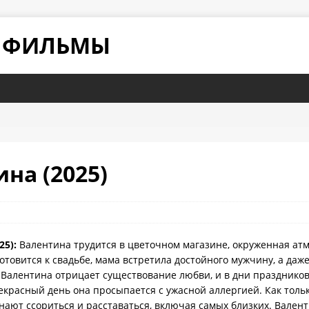
Е ФИЛЬМЫ
на (2025)
25):
Валентина трудится в цветочном магазине, окруженная ат
готовится к свадьбе, мама встретила достойного мужчину, а да
а Валентина отрицает существование любви, и в дни праздников
рекрасный день она просыпается с ужасной аллергией. Как толь
нают ссориться и расставаться, включая самых близких. Валент