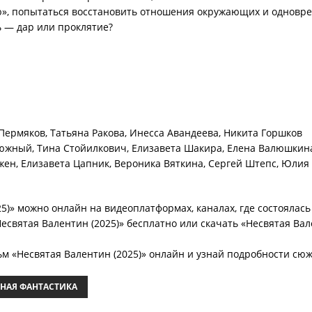
ю», попытаться восстановить отношения окружающих и одноврем
ь — дар или проклятие?
Пермяков, Татьяна Ракова, Инесса Авандеева, Никита Горшков
люжный, Тина Стойилкович, Елизавета Шакира, Елена Валюшкина
жен, Елизавета Цапник, Вероника Вяткина, Сергей Штепс, Юлия
5)» можно онлайн на видеоплатформах, каналах, где состоялась 
есвятая Валентин (2025)» бесплатно или скачать «Несвятая Вал
м «Несвятая Валентин (2025)» онлайн и узнай подробности сю
НАЯ ФАНТАСТИКА