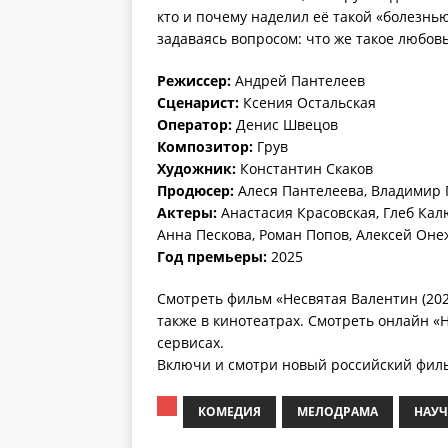
кто и почему наделил её такой «болезнь
задаваясь вопросом: что же такое любов
Режиссер:
Андрей Пантелеев
Сценарист:
Ксения Остальская
Оператор:
Денис Швецов
Композитор:
Грув
Художник:
Константин Скаков
Продюсер:
Алеся Пантелеева, Владимир 
Актеры:
Анастасия Красовская, Глеб Ка
Анна Пескова, Роман Попов, Алексей Оне
Год премьеры:
2025
Смотреть фильм «Несвятая Валентин (202
также в кинотеатрах. Смотреть онлайн «Н
сервисах.
Включи и смотри новый российский филь
КОМЕДИЯ
МЕЛОДРАМА
НАУЧ