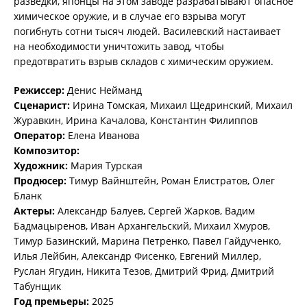
разведки, японцы на этом заводе разрабатывают опасное
химическое оружие, и в случае его взрыва могут
погибнуть сотни тысяч людей. Василевский настаивает
на необходимости уничтожить завод, чтобы
предотвратить взрыв складов с химическим оружием.
Режиссер:
Денис Нейманд
Сценарист:
Ирина Томская, Михаил Щедринский, Михаил
Журавкин, Ирина Качалова, Константин Филиппов
Оператор:
Елена Иванова
Композитор:
Художник:
Мария Турская
Продюсер:
Тимур Вайнштейн, Роман Елистратов, Олег
Бланк
Актеры:
Александр Балуев, Сергей Жарков, Вадим
Бадмацыренов, Иван Архангельский, Михаил Хмуров,
Тимур Базинский, Марина Петренко, Павел Гайдученко,
Илья Лейбин, Александр Фисенко, Евгений Миллер,
Руслан Ягудин, Никита Тезов, Дмитрий Фрид, Дмитрий
Табунщик
Год премьеры:
2025