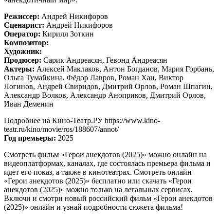
Режиссер:
Андрей Никифоров
Сценарист:
Андрей Никифоров
Оператор:
Кирилл Зоткин
Композитор:
Художник:
Продюсер:
Сарик Андреасян, Гевонд Андреасян
Актеры:
Алексей Маклаков, Антон Богданов, Мария Горбань,
Ольга Тумайкина, Фёдор Лавров, Роман Хан, Виктор
Логинов, Андрей Свиридов, Дмитрий Орлов, Роман Шпагин,
Александр Волков, Александр Аноприков, Дмитрий Орлов,
Иван Деменин
Подробнее на Кино-Театр.РУ https://www.kino-
teatr.ru/kino/movie/ros/188607/annot/
Год премьеры:
2025
Смотреть фильм «Герои анекдотов (2025)» можно онлайн на
видеоплатформах, каналах, где состоялась премьера фильма и
идет его показ, а также в кинотеатрах. Смотреть онлайн
«Герои анекдотов (2025)» бесплатно или скачать «Герои
анекдотов (2025)» можно только на легальных сервисах.
Включи и смотри новый российский фильм «Герои анекдотов
(2025)» онлайн и узнай подробности сюжета фильма!