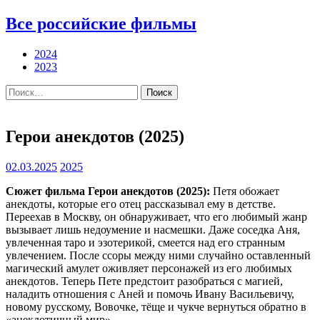
Все российские фильмы
2024
2023
Найти:
Герои анекдотов (2025)
02.03.2025
2025
Сюжет фильма Герои анекдотов (2025):
Петя обожает
анекдоты, которые его отец рассказывал ему в детстве.
Переехав в Москву, он обнаруживает, что его любимый жанр
вызывает лишь недоумение и насмешки. Даже соседка Аня,
увлеченная таро и эзотерикой, смеется над его странным
увлечением. После ссоры между ними случайно оставленный
магический амулет оживляет персонажей из его любимых
анекдотов. Теперь Пете предстоит разобраться с магией,
наладить отношения с Аней и помочь Ивану Васильевичу,
новому русскому, Вовочке, тёще и чукче вернуться обратно в
«анекдотичный мир».