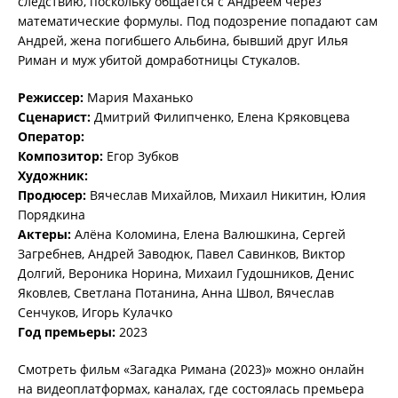
следствию, поскольку общается с Андреем через
математические формулы. Под подозрение попадают сам
Андрей, жена погибшего Альбина, бывший друг Илья
Риман и муж убитой домработницы Стукалов.
Режиссер:
Мария Маханько
Сценарист:
Дмитрий Филипченко, Елена Кряковцева
Оператор:
Композитор:
Егор Зубков
Художник:
Продюсер:
Вячеслав Михайлов, Михаил Никитин, Юлия
Порядкина
Актеры:
Алёна Коломина, Елена Валюшкина, Сергей
Загребнев, Андрей Заводюк, Павел Савинков, Виктор
Долгий, Вероника Норина, Михаил Гудошников, Денис
Яковлев, Светлана Потанина, Анна Швол, Вячеслав
Сенчуков, Игорь Кулачко
Год премьеры:
2023
Смотреть фильм «Загадка Римана (2023)» можно онлайн
на видеоплатформах, каналах, где состоялась премьера