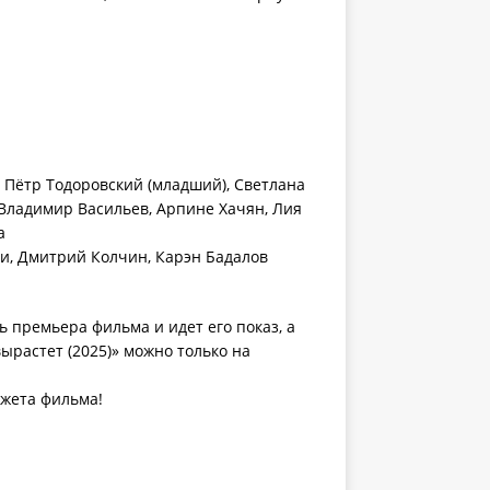
 Пётр Тодоровский (младший), Светлана
Владимир Васильев, Арпине Хачян, Лия
а
ки, Дмитрий Колчин, Карэн Бадалов
ь премьера фильма и идет его показ, а
вырастет (2025)» можно только на
южета фильма!