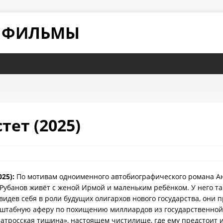
Е ФИЛЬМЫ
тет (2025)
025):
По мотивам одноименного автобиографического романа Анд
убанов живёт с женой Ирмой и маленьким ребёнком. У него та
видев себя в роли будущих олигархов нового государства, они 
асштабную аферу по похищению миллиардов из государственной
атросская тишина», настоящем чистилище, где ему предстоит и