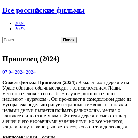
Все российские фильмы
2024
2023
Найти:
Пришелец (2024)
07.04.2024
2024
Сюжет фильма Пришелец (2024):
В маленькой деревне на
Урале обитают обычные люди… за исключением Лёши,
местного человека со слабым слухом, которого часто
называют «дурачком». Он проживает в самодельном доме из
мусора, еженедельно рисует странные символы на полях и
целыми днями пытается поймать радиоволны, мечтая о
контакте с инопланетянами. Жители деревни смеются над
Лёшей и его необычными увлечениями, но всё меняется,
когда к нему, наконец, является тот, кого он так долго ждал.
Режиссер:
Иван Соснин