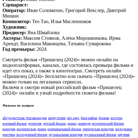
Сценарист:
Оператор:
Иван Соломатин, Григорий Векслер, Дмитрий
Мишин
Композитор:
Тео Тао, Илья Масленников
Художник:
Продюсер:
Яна Шмайлова
Актеры:
Максим Стоянов, Алёна Мирошникова, Ирма
Арендт, Василина Маковцева, Татьяна Сумарокова
Год премьеры:
2024
Смотреть фильм «Пришелец (2024)» можно онлайн на
видеоплатформах, каналах, где состоялась премьера фильма и
идет его показ, а также в кинотеатрах. Смотреть онлайн
«Пришелец (2024)» бесплатно или скачать «Пришелец (2024)»
можно только на легальных сервисах.
Включи и смотри новый российский фильм «Пришелец
(2024)» онлайн и узнай подробности сюжета фильма!
Фильмы по жанрам
абсурдистская трагикомедия
антиутопия
арт-хаус
биография
боевик
вестерн
военный фильм
детектив
детский фильм
драма
драмеди
исторический фильм
комедия
космическая драма
криминальный фильм
лирическая комедия
мелодрама
мистика
молодежный фильм
музыкальная комедия
музыкальный фильм
научная