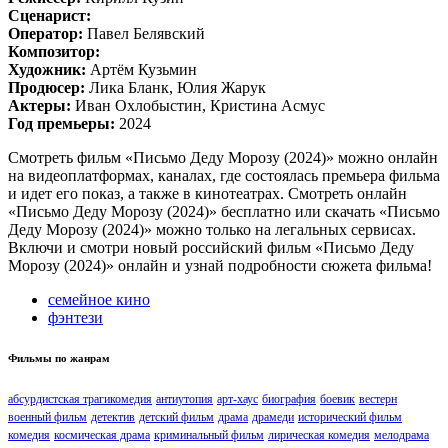
Сценарист:
Оператор:
Павел Белявский
Композитор:
Художник:
Артём Кузьмин
Продюсер:
Лика Бланк, Юлия Жарук
Актеры:
Иван Охлобыстин, Кристина Асмус
Год премьеры:
2024
Смотреть фильм «Письмо Деду Морозу (2024)» можно онлайн
на видеоплатформах, каналах, где состоялась премьера фильма
и идет его показ, а также в кинотеатрах. Смотреть онлайн
«Письмо Деду Морозу (2024)» бесплатно или скачать «Письмо
Деду Морозу (2024)» можно только на легальных сервисах.
Включи и смотри новый российский фильм «Письмо Деду
Морозу (2024)» онлайн и узнай подробности сюжета фильма!
семейное кино
фэнтези
Фильмы по жанрам
абсурдистская трагикомедия
антиутопия
арт-хаус
биография
боевик
вестерн
военный фильм
детектив
детский фильм
драма
драмеди
исторический фильм
комедия
космическая драма
криминальный фильм
лирическая комедия
мелодрама