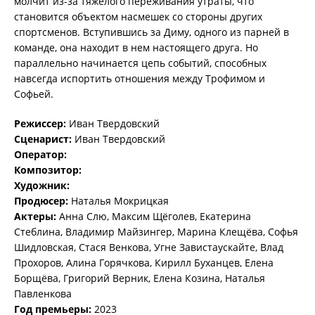
молчит из-за тяжелого переживания утраты, что
становится объектом насмешек со стороны других
спортсменов. Вступившись за Диму, одного из парней в
команде, она находит в нем настоящего друга. Но
параллельно начинается цепь событий, способных
навсегда испортить отношения между Трофимом и
Софьей.
Режиссер:
Иван Твердовский
Сценарист:
Иван Твердовский
Оператор:
Композитор:
Художник:
Продюсер:
Наталья Мокрицкая
Актеры:
Анна Слю, Максим Щёголев, Екатерина
Стеблина, Владимир Майзингер, Марина Клещёва, Софья
Шидловская, Стася Венкова, Угне Завистаускайте, Влад
Прохоров, Алина Горячкова, Кирилл Буханцев, Елена
Борщёва, Григорий Верник, Елена Козина, Наталья
Павленкова
Год премьеры:
2023