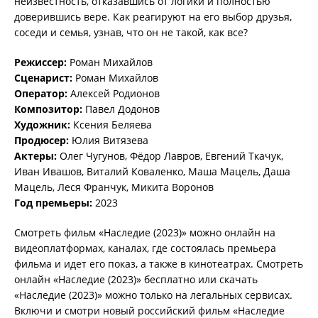
неизвестность, отказавшись от логики и полностью
доверившись вере. Как реагируют на его выбор друзья,
соседи и семья, узнав, что он не такой, как все?
Режиссер:
Роман Михайлов
Сценарист:
Роман Михайлов
Оператор:
Алексей Родионов
Композитор:
Павел Додонов
Художник:
Ксения Беляева
Продюсер:
Юлия Витязева
Актеры:
Олег Чугунов, Фёдор Лавров, Евгений Ткачук,
Иван Ивашов, Виталий Коваленко, Маша Мацель, Даша
Мацель, Леся Франчук, Микита Воронов
Год премьеры:
2023
Смотреть фильм «Наследие (2023)» можно онлайн на
видеоплатформах, каналах, где состоялась премьера
фильма и идет его показ, а также в кинотеатрах. Смотреть
онлайн «Наследие (2023)» бесплатно или скачать
«Наследие (2023)» можно только на легальных сервисах.
Включи и смотри новый российский фильм «Наследие