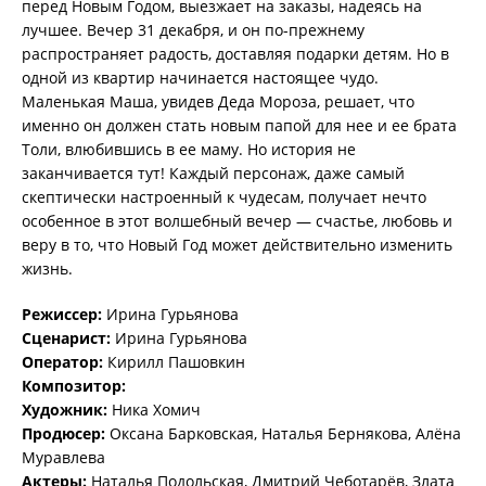
перед Новым Годом, выезжает на заказы, надеясь на
лучшее. Вечер 31 декабря, и он по-прежнему
распространяет радость, доставляя подарки детям. Но в
одной из квартир начинается настоящее чудо.
Маленькая Маша, увидев Деда Мороза, решает, что
именно он должен стать новым папой для нее и ее брата
Толи, влюбившись в ее маму. Но история не
заканчивается тут! Каждый персонаж, даже самый
скептически настроенный к чудесам, получает нечто
особенное в этот волшебный вечер — счастье, любовь и
веру в то, что Новый Год может действительно изменить
жизнь.
Режиссер:
Ирина Гурьянова
Сценарист:
Ирина Гурьянова
Оператор:
Кирилл Пашовкин
Композитор:
Художник:
Ника Хомич
Продюсер:
Оксана Барковская, Наталья Бернякова, Алёна
Муравлева
Актеры:
Наталья Подольская, Дмитрий Чеботарёв, Злата