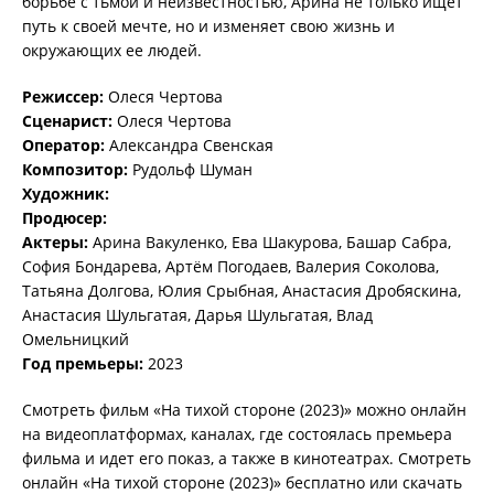
борьбе с тьмой и неизвестностью, Арина не только ищет
путь к своей мечте, но и изменяет свою жизнь и
окружающих ее людей.
Режиссер:
Олеся Чертова
Сценарист:
Олеся Чертова
Оператор:
Александра Свенская
Композитор:
Рудольф Шуман
Художник:
Продюсер:
Актеры:
Арина Вакуленко, Ева Шакурова, Башар Сабра,
София Бондарева, Артём Погодаев, Валерия Соколова,
Татьяна Долгова, Юлия Срыбная, Анастасия Дробяскина,
Анастасия Шульгатая, Дарья Шульгатая, Влад
Омельницкий
Год премьеры:
2023
Смотреть фильм «На тихой стороне (2023)» можно онлайн
на видеоплатформах, каналах, где состоялась премьера
фильма и идет его показ, а также в кинотеатрах. Смотреть
онлайн «На тихой стороне (2023)» бесплатно или скачать