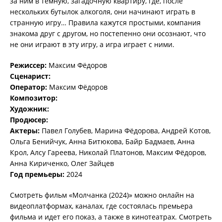
за ним в темную, загадочную квартиру, где, после
нескольких бутылок алкоголя, они начинают играть в
странную игру… Правила кажутся простыми, компания
знакома друг с другом, но постепенно они осознают, что
не они играют в эту игру, а игра играет с ними.
Режиссер:
Максим Фёдоров
Сценарист:
Оператор:
Максим Фёдоров
Композитор:
Художник:
Продюсер:
Актеры:
Павел Голубев, Марина Фёдорова, Андрей Котов,
Ольга Бенийчук, Анна Битюкова, Байр Бадмаев, Анна
Крол, Алсу Гареева, Николай Платонов, Максим Фёдоров,
Анна Кириченко, Олег Зайцев
Год премьеры:
2024
Смотреть фильм «Молчанка (2024)» можно онлайн на
видеоплатформах, каналах, где состоялась премьера
фильма и идет его показ, а также в кинотеатрах. Смотреть