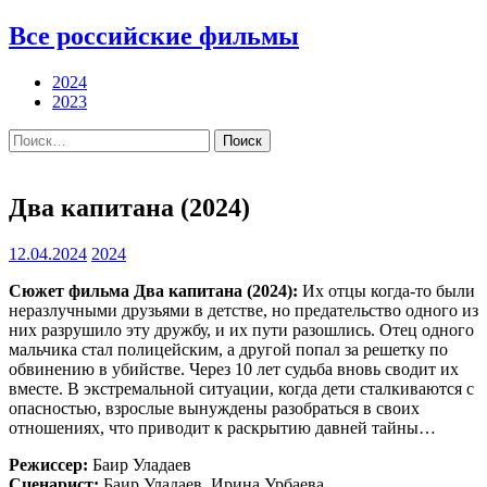
Все российские фильмы
2024
2023
Найти:
Два капитана (2024)
12.04.2024
2024
Сюжет фильма Два капитана (2024):
Их отцы когда-то были
неразлучными друзьями в детстве, но предательство одного из
них разрушило эту дружбу, и их пути разошлись. Отец одного
мальчика стал полицейским, а другой попал за решетку по
обвинению в убийстве. Через 10 лет судьба вновь сводит их
вместе. В экстремальной ситуации, когда дети сталкиваются с
опасностью, взрослые вынуждены разобраться в своих
отношениях, что приводит к раскрытию давней тайны…
Режиссер:
Баир Уладаев
Сценарист:
Баир Уладаев, Ирина Урбаева