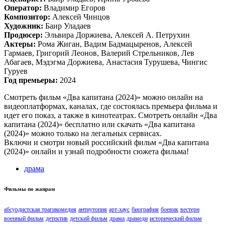
Оператор:
Владимир Егоров
Композитор:
Алексей Чинцов
Художник:
Баир Уладаев
Продюсер:
Эльвира Доржиева, Алексей А. Петрухин
Актеры:
Рома Жиган, Вадим Бадмацыренов, Алексей
Гармаев, Григорий Леонов, Валерий Стрельников, Лев
Абагаев, Мэдэгма Доржиева, Анастасия Турушева, Чингис
Гуруев
Год премьеры:
2024
Смотреть фильм «Два капитана (2024)» можно онлайн на
видеоплатформах, каналах, где состоялась премьера фильма и
идет его показ, а также в кинотеатрах. Смотреть онлайн «Два
капитана (2024)» бесплатно или скачать «Два капитана
(2024)» можно только на легальных сервисах.
Включи и смотри новый российский фильм «Два капитана
(2024)» онлайн и узнай подробности сюжета фильма!
драма
Фильмы по жанрам
абсурдистская трагикомедия
антиутопия
арт-хаус
биография
боевик
вестерн
военный фильм
детектив
детский фильм
драма
драмеди
исторический фильм