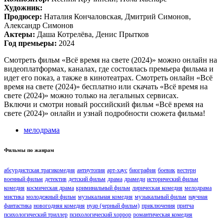
Художник:
Продюсер:
Наталия Кончаловская, Дмитрий Симонов,
Александр Симонов
Актеры:
Даша Котрелёва, Денис Прытков
Год премьеры:
2024
Смотреть фильм «Всё время на свете (2024)» можно онлайн на
видеоплатформах, каналах, где состоялась премьера фильма и
идет его показ, а также в кинотеатрах. Смотреть онлайн «Всё
время на свете (2024)» бесплатно или скачать «Всё время на
свете (2024)» можно только на легальных сервисах.
Включи и смотри новый российский фильм «Всё время на
свете (2024)» онлайн и узнай подробности сюжета фильма!
мелодрама
Фильмы по жанрам
абсурдистская трагикомедия
антиутопия
арт-хаус
биография
боевик
вестерн
военный фильм
детектив
детский фильм
драма
драмеди
исторический фильм
комедия
космическая драма
криминальный фильм
лирическая комедия
мелодрама
мистика
молодежный фильм
музыкальная комедия
музыкальный фильм
научная
фантастика
новогодняя комедия
нуар (черный фильм)
приключения
притча
психологический триллер
психологический хоррор
романтическая комедия