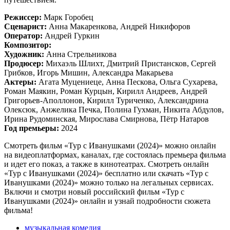
Режиссер:
Марк Горобец
Сценарист:
Анна Макаренкова, Андрей Никифоров
Оператор:
Андрей Гуркин
Композитор:
Художник:
Анна Стрельникова
Продюсер:
Михаэль Шлихт, Дмитрий Пристансков, Сергей
Грибков, Игорь Мишин, Александра Макарьева
Актеры:
Агата Муцениеце, Анна Пескова, Ольга Сухарева,
Роман Маякин, Роман Курцын, Кирилл Андреев, Андрей
Григорьев-Аполлонов, Кирилл Туриченко, Александрина
Олексюк, Анжелика Печка, Полина Гухман, Никита Абдулов,
Ирина Рудоминская, Мирослава Смирнова, Пётр Натаров
Год премьеры:
2024
Смотреть фильм «Тур с Иванушками (2024)» можно онлайн
на видеоплатформах, каналах, где состоялась премьера фильма
и идет его показ, а также в кинотеатрах. Смотреть онлайн
«Тур с Иванушками (2024)» бесплатно или скачать «Тур с
Иванушками (2024)» можно только на легальных сервисах.
Включи и смотри новый российский фильм «Тур с
Иванушками (2024)» онлайн и узнай подробности сюжета
фильма!
музыкальная комедия