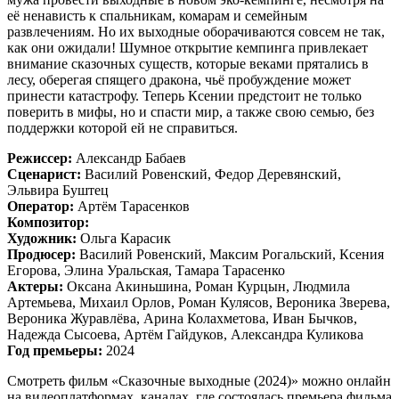
её ненависть к спальникам, комарам и семейным
развлечениям. Но их выходные оборачиваются совсем не так,
как они ожидали! Шумное открытие кемпинга привлекает
внимание сказочных существ, которые веками прятались в
лесу, оберегая спящего дракона, чьё пробуждение может
принести катастрофу. Теперь Ксении предстоит не только
поверить в мифы, но и спасти мир, а также свою семью, без
поддержки которой ей не справиться.
Режиссер:
Александр Бабаев
Сценарист:
Василий Ровенский, Федор Деревянский,
Эльвира Буштец
Оператор:
Артём Тарасенков
Композитор:
Художник:
Ольга Карасик
Продюсер:
Василий Ровенский, Максим Рогальский, Ксения
Егорова, Элина Уральская, Тамара Тарасенко
Актеры:
Оксана Акиньшина, Роман Курцын, Людмила
Артемьева, Михаил Орлов, Роман Кулясов, Вероника Зверева,
Вероника Журавлёва, Арина Колахметова, Иван Бычков,
Надежда Сысоева, Артём Гайдуков, Александра Куликова
Год премьеры:
2024
Смотреть фильм «Сказочные выходные (2024)» можно онлайн
на видеоплатформах, каналах, где состоялась премьера фильма