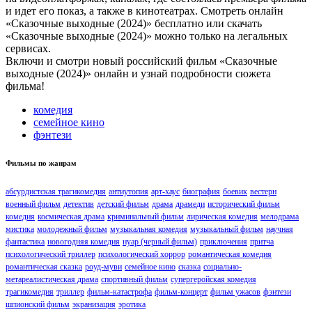
и идет его показ, а также в кинотеатрах. Смотреть онлайн
«Сказочные выходные (2024)» бесплатно или скачать
«Сказочные выходные (2024)» можно только на легальных
сервисах.
Включи и смотри новый российский фильм «Сказочные
выходные (2024)» онлайн и узнай подробности сюжета
фильма!
комедия
семейное кино
фэнтези
Фильмы по жанрам
абсурдистская трагикомедия
антиутопия
арт-хаус
биография
боевик
вестерн
военный фильм
детектив
детский фильм
драма
драмеди
исторический фильм
комедия
космическая драма
криминальный фильм
лирическая комедия
мелодрама
мистика
молодежный фильм
музыкальная комедия
музыкальный фильм
научная
фантастика
новогодняя комедия
нуар (черный фильм)
приключения
притча
психологический триллер
психологический хоррор
романтическая комедия
романтическая сказка
роуд-муви
семейное кино
сказка
социально-
метареалистическая драма
спортивный фильм
супергеройская комедия
трагикомедия
триллер
фильм-катастрофа
фильм-концерт
фильм ужасов
фэнтези
шпионский фильм
экранизация
эротика