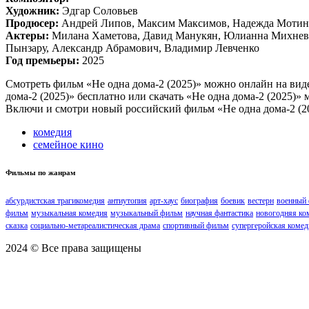
Художник:
Эдгар Соловьев
Продюсер:
Андрей Липов, Максим Максимов, Надежда Мотина
Актеры:
Милана Хаметова, Давид Манукян, Юлианна Михневи
Пынзару, Александр Абрамович, Владимир Левченко
Год премьеры:
2025
Смотреть фильм «Не одна дома-2 (2025)» можно онлайн на видео
дома-2 (2025)» бесплатно или скачать «Не одна дома-2 (2025)»
Включи и смотри новый российский фильм «Не одна дома-2 (2
комедия
семейное кино
Фильмы по жанрам
абсурдистская трагикомедия
антиутопия
арт-хаус
биография
боевик
вестерн
военный
фильм
музыкальная комедия
музыкальный фильм
научная фантастика
новогодняя ко
сказка
социально-метареалистическая драма
спортивный фильм
супергеройская комед
2024 © Все права защищены