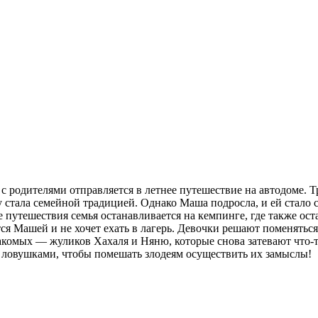
 родителями отправляется в летнее путешествие на автодоме. Тр
у стала семейной традицией. Однако Маша подросла, и ей стало 
 путешествия семья останавливается на кемпинге, где также ос
тся Машей и не хочет ехать в лагерь. Девочки решают поменяться
накомых — жуликов Хахаля и Няню, которые снова затевают что-т
 ловушками, чтобы помешать злодеям осуществить их замыслы!