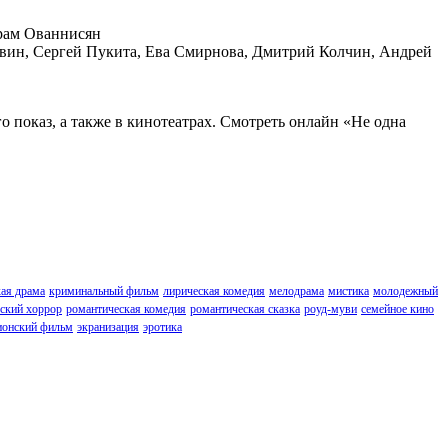
рам Ованнисян
ин, Сергей Пукита, Ева Смирнова, Дмитрий Колчин, Андрей
о показ, а также в кинотеатрах. Смотреть онлайн «Не одна
ая драма
криминальный фильм
лирическая комедия
мелодрама
мистика
молодежный
ский хоррор
романтическая комедия
романтическая сказка
роуд-муви
семейное кино
онский фильм
экранизация
эротика