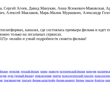
, Сергей Агеев, Давид Манукян, Анна Ясюкевич-Маковская, А
ч, Алексей Маклаков, Марк-Малик Мурашкин, Александр Голов
платформах, каналах, где состоялась премьера фильма и идет ег
 можно только на легальных сервисах.
025)» онлайн и узнай подробности сюжета фильма!
 фильм
детектив
детский фильм
драма
драмеди
исторический фильм
комедия
космическ
медия
нуар (черный фильм)
приключения
притча
психологический триллер
психологиче
ия
трагикомедия
триллер
фильм-катастрофа
фильм-концерт
фильм ужасов
фэнтези
шпи