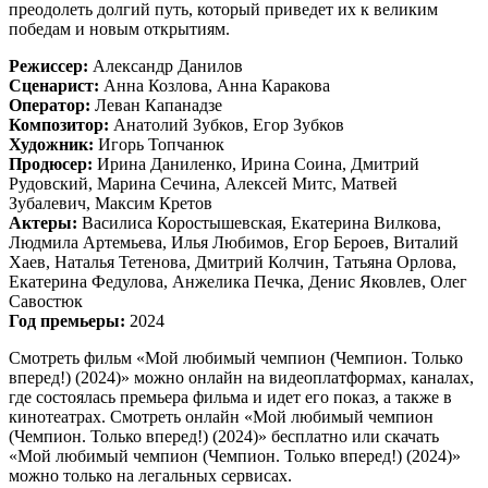
преодолеть долгий путь, который приведет их к великим
победам и новым открытиям.
Режиссер:
Александр Данилов
Сценарист:
Анна Козлова, Анна Каракова
Оператор:
Леван Капанадзе
Композитор:
Анатолий Зубков, Егор Зубков
Художник:
Игорь Топчанюк
Продюсер:
Ирина Даниленко, Ирина Соина, Дмитрий
Рудовский, Марина Сечина, Алексей Митс, Матвей
Зубалевич, Максим Кретов
Актеры:
Василиса Коростышевская, Екатерина Вилкова,
Людмила Артемьева, Илья Любимов, Егор Бероев, Виталий
Хаев, Наталья Тетенова, Дмитрий Колчин, Татьяна Орлова,
Екатерина Федулова, Анжелика Печка, Денис Яковлев, Олег
Савостюк
Год премьеры:
2024
Смотреть фильм «Мой любимый чемпион (Чемпион. Только
вперед!) (2024)» можно онлайн на видеоплатформах, каналах,
где состоялась премьера фильма и идет его показ, а также в
кинотеатрах. Смотреть онлайн «Мой любимый чемпион
(Чемпион. Только вперед!) (2024)» бесплатно или скачать
«Мой любимый чемпион (Чемпион. Только вперед!) (2024)»
можно только на легальных сервисах.