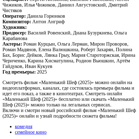
Чижиков, Илья Чижиков, Даниил Августовский, Дмитрий
Чистяков
Оператор:
Данила Горюнков
Композитор:
Антон Ангриф
Художник:
Продюсер:
Василий Ровенский, Диана Бузуркиева, Ольга
Карабанова
Актеры:
Роман Курцын, Ольга Лерман, Мирон Проворов,
Роман Мадянов, Елена Валюшкина, Роберт Захарян, Полина
Бах, Борис Дейков, Лянка Грыу, Мария Староторжская, Ирина
Чериченко, Карина Хисматулина, Родион Вьюшкин, Артём
Гайдуков, Иван Кукуев
Год премьеры:
2025
Смотреть фильм «Маленький Шеф (2025)» можно онлайн на
видеоплатформах, каналах, где состоялась премьера фильма и
идет его показ, а также в кинотеатрах. Смотреть онлайн
«Маленький Шеф (2025)» бесплатно или скачать «Маленький
Шеф (2025)» можно только на легальных сервисах.
Включи и смотри новый российский фильм «Маленький Шеф
(2025)» онлайн и узнай подробности сюжета фильма!
комедия
семейное кино