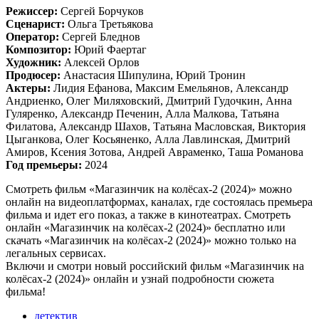
Режиссер:
Сергей Борчуков
Сценарист:
Ольга Третьякова
Оператор:
Сергей Бледнов
Композитор:
Юрий Фаертаг
Художник:
Алексей Орлов
Продюсер:
Анастасия Шипулина, Юрий Тронин
Актеры:
Лидия Ефанова, Максим Емельянов, Александр
Андриенко, Олег Миляховский, Дмитрий Гудочкин, Анна
Гуляренко, Александр Печенин, Алла Малкова, Татьяна
Филатова, Александр Шахов, Татьяна Масловская, Виктория
Цыганкова, Олег Косьяненко, Алла Лавлинская, Дмитрий
Амиров, Ксения Зотова, Андрей Авраменко, Таша Романова
Год премьеры:
2024
Смотреть фильм «Магазинчик на колёсах-2 (2024)» можно
онлайн на видеоплатформах, каналах, где состоялась премьера
фильма и идет его показ, а также в кинотеатрах. Смотреть
онлайн «Магазинчик на колёсах-2 (2024)» бесплатно или
скачать «Магазинчик на колёсах-2 (2024)» можно только на
легальных сервисах.
Включи и смотри новый российский фильм «Магазинчик на
колёсах-2 (2024)» онлайн и узнай подробности сюжета
фильма!
детектив